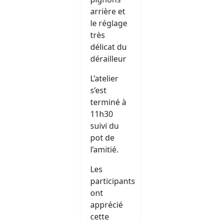
arrière et
le réglage
très
délicat du
dérailleur
L’atelier
s’est
terminé à
11h30
suivi du
pot de
l’amitié.
Les
participants
ont
apprécié
cette