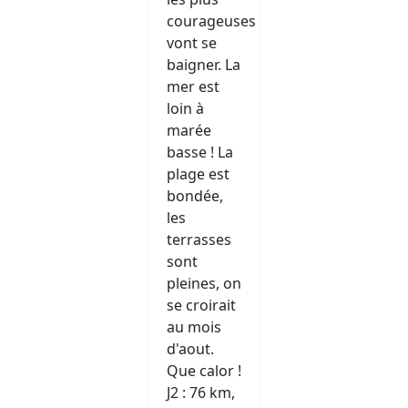
courageuses
vont se
baigner. La
mer est
loin à
marée
basse ! La
plage est
bondée,
les
terrasses
sont
pleines, on
se croirait
au mois
d'aout.
Que calor !
J2 : 76 km,