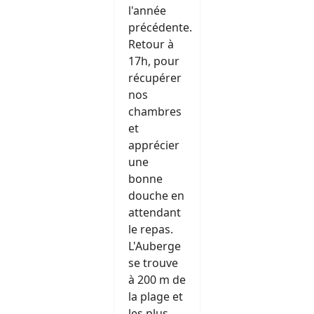
l'année
précédente.
Retour à
17h, pour
récupérer
nos
chambres
et
apprécier
une
bonne
douche en
attendant
le repas.
L'Auberge
se trouve
à 200 m de
la plage et
les plus