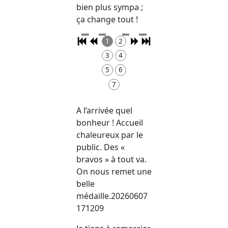
bien plus sympa ;
ça change tout !
1
2
3
4
5
6
7
A l’arrivée quel
bonheur ! Accueil
chaleureux par le
public. Des «
bravos » à tout va.
On nous remet une
belle
médaille.20260607
171209